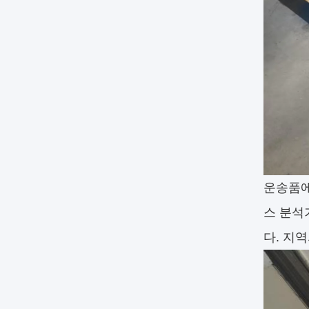
운송품
스 분석
다. 지